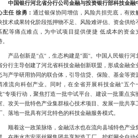
中国银行河北省分行公司金融与投资银行部科技金融
心主任 徐勇：
通过银保协同增信，风险共担兜底，有效
决技术成果转化阶段抵押物不足、风险难评估、资金供给
匹配等痛点难点，为中试项目提供便捷 低成本的资金
持。
产品创新是"点"，生态构建是"面"。中国人民银行河
省分行主导创建了河北省科技金融创新联盟，形成金融全
态与产学研用协同的联合体，引导信贷、保险、基金等资
精准流向科创产业。同时，在全省开展科技金融"五个
批"专项行动，聚焦打造一批中试平台、建设一批重点实
室、攻关一批特色产业集群核心技术项目、发展一批共享
厂、落地一批具有河北特色的科技金融服务模式。
顺着这一政策脉络，金融活水也在流向县域特色产业
群。在衡水市安平丝网集团共享智造工厂，护栏网全自动