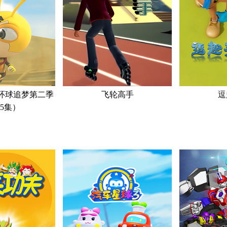
环球追梦第二季
飞轮高手
逗
25集）