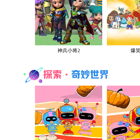
神兵小将2
爆