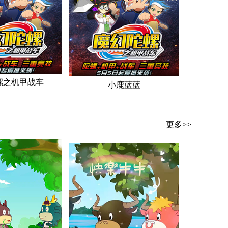
螺之机甲战车
小鹿蓝蓝
更多>>