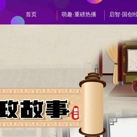
首页
萌趣·重磅热播
启智·国创