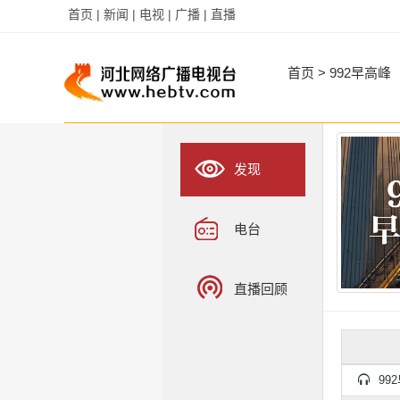
首页 |
新闻 |
电视 |
广播 |
直播
字
字
首页
>
992早高峰
发现
电台
直播回顾
992