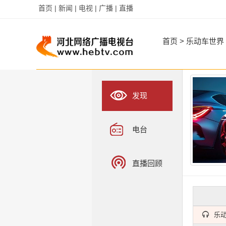
首页 |
新闻 |
电视 |
广播 |
直播
字
字
首页
>
乐动车世界
发现
电台
直播回顾
乐动