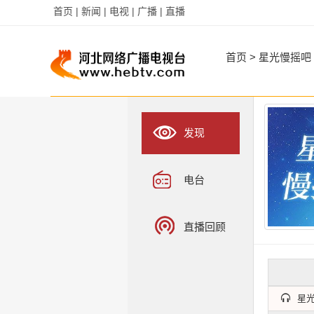
首页 |
新闻 |
电视 |
广播 |
直播
字
字
首页
>
星光慢摇吧
发现
电台
直播回顾
星光